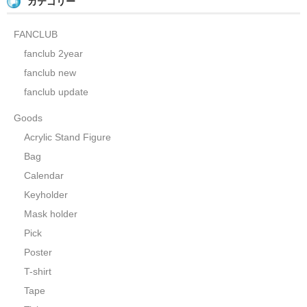
カテゴリー
FANCLUB
fanclub 2year
fanclub new
fanclub update
Goods
Acrylic Stand Figure
Bag
Calendar
Keyholder
Mask holder
Pick
Poster
T-shirt
Tape