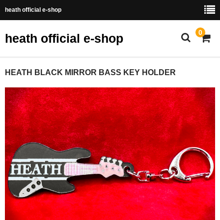
heath official e-shop
0
heath official e-shop
HOME
HEATH BLACK MIRROR BASS KEY HOLDER
FANCLUB
fanclub new
fanclub update
fanclub 2year
Goods
Bag
Towel